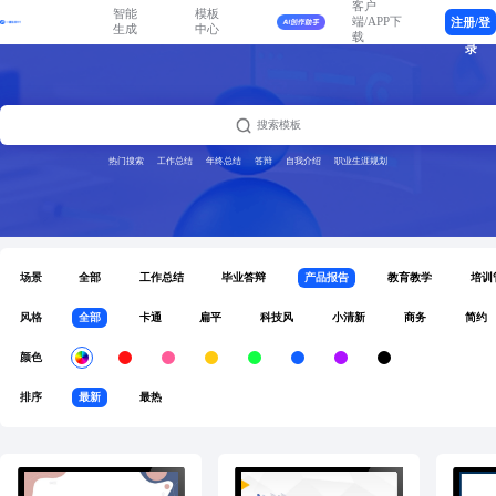
客户
智能
模板
端/APP下
注册/登
生成
中心
载
录
热门搜索
工作总结
年终总结
答辩
自我介绍
职业生涯规划
场景
全部
工作总结
毕业答辩
产品报告
教育教学
培训
风格
全部
卡通
扁平
科技风
小清新
商务
简约
颜色
排序
最新
最热