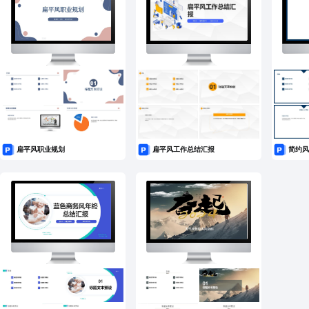
扁平风职业规划
扁平风工作总结汇报
简约风