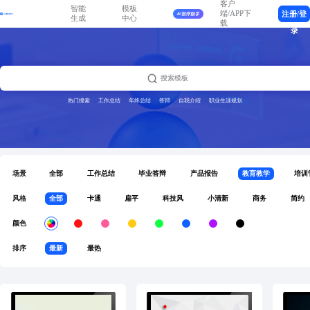
客户
智能
模板
端/APP下
注册/登
生成
中心
载
录
热门搜索
工作总结
年终总结
答辩
自我介绍
职业生涯规划
场景
全部
工作总结
毕业答辩
产品报告
教育教学
培训
风格
全部
卡通
扁平
科技风
小清新
商务
简约
颜色
排序
最新
最热