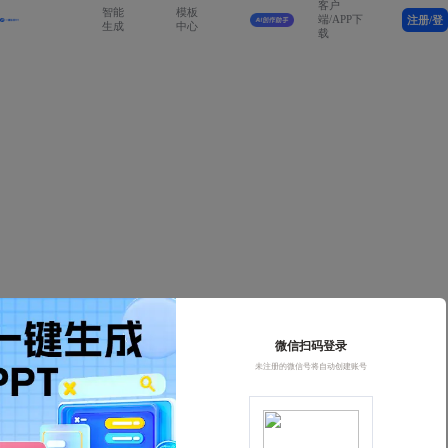
客户
智能
模板
端/APP下
注册/登
生成
中心
载
录