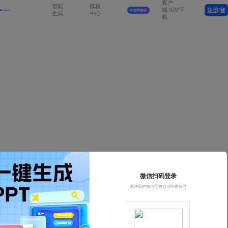
客户
智能
模板
端/APP下
注册/登
生成
中心
载
录