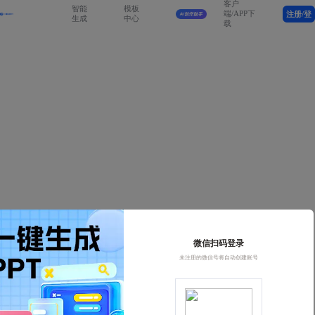
客户
智能
模板
端/APP下
注册/登
生成
中心
载
录